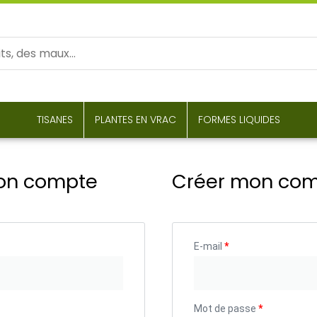
TISANES
PLANTES EN VRAC
FORMES LIQUIDES
on compte
Créer mon co
E-mail
*
Mot de passe
*