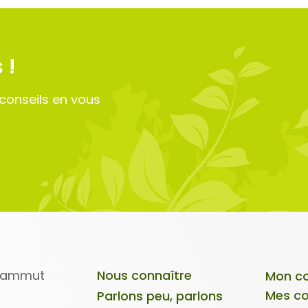
 !
conseils en vous
 Sammut
Nous connaître
Mon c
Mes c
Parlons peu, parlons