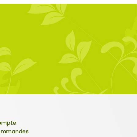
ompte
ommandes